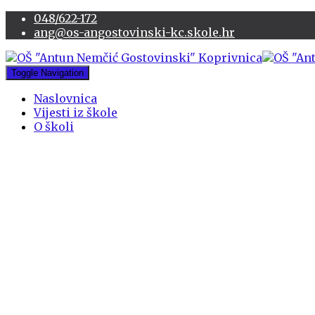
048/622-172
ang@os-angostovinski-kc.skole.hr
Toggle Navigation
Naslovnica
Vijesti iz škole
O školi