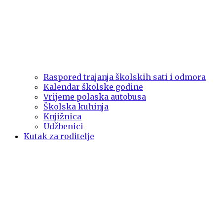
Raspored trajanja školskih sati i odmora
Kalendar školske godine
Vrijeme polaska autobusa
Školska kuhinja
Knjižnica
Udžbenici
Kutak za roditelje