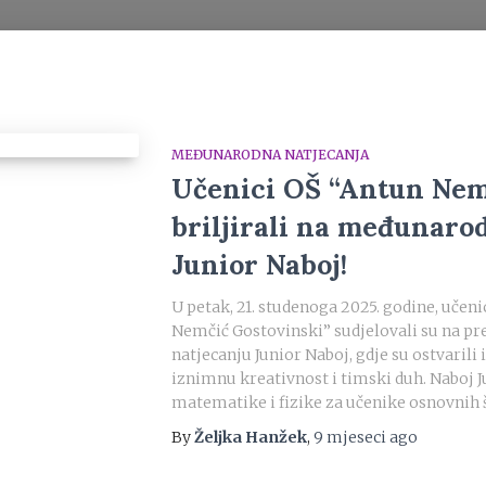
MEĐUNARODNA NATJECANJA
Učenici OŠ “Antun Nem
briljirali na međunaro
Junior Naboj!
U petak, 21. studenoga 2025. godine, učen
Nemčić Gostovinski” sudjelovali su na 
natjecanju Junior Naboj, gdje su ostvarili
iznimnu kreativnost i timski duh. Naboj J
matematike i fizike za učenike osnovnih
By
Željka Hanžek
,
9 mjeseci
ago