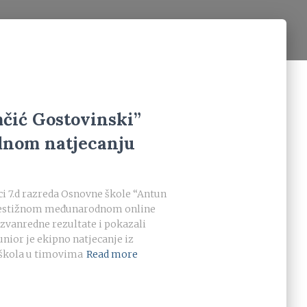
čić Gostovinski”
dnom natjecanju
ici 7.d razreda Osnovne škole “Antun
prestižnom međunarodnom online
 izvanredne rezultate i pokazali
unior je ekipno natjecanje iz
 škola u timovima
Read more