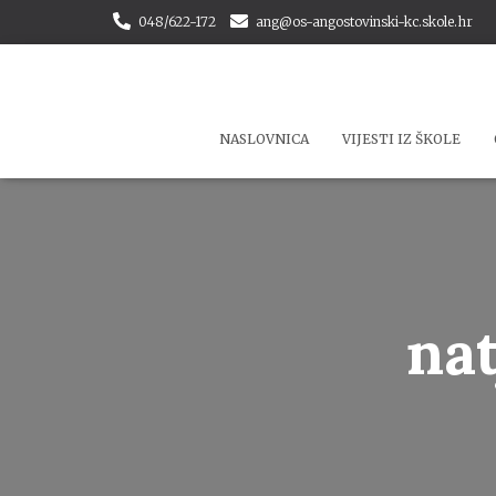
048/622-172
ang@os-angostovinski-kc.skole.hr
NASLOVNICA
VIJESTI IZ ŠKOLE
nat