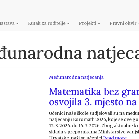
Nastava
Kutak za roditelje
Projekti
Pravni okvir
unarodna natjec
Međunarodna natjecanja
Matematika bez gran
osvojila 3. mjesto 
Učenici naše škole sudjelovali su na m
natjecanju Euromath 2026, koje se ove go
12. 3. 2026. do 16. 3. 2026. Zbog aktualne k
skladu s preporukama Ministarstvo vanjsk
Hrvatske, naši su učenici
Read more