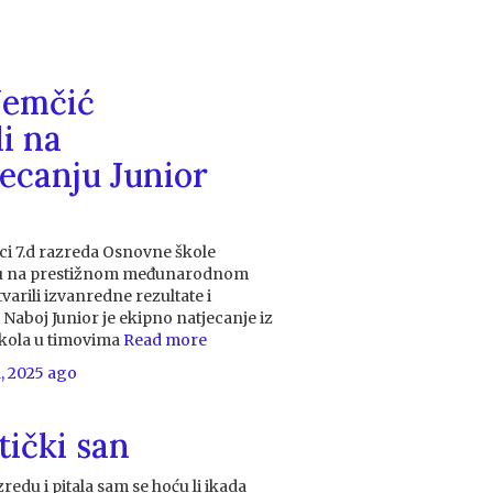
Nemčić
li na
canju Junior
ici 7.d razreda Osnovne škole
 su na prestižnom međunarodnom
varili izvanredne rezultate i
 Naboj Junior je ekipno natjecanje iz
škola u timovima
Read more
, 2025
ago
ički san
redu i pitala sam se hoću li ikada