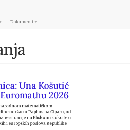
Dokumenti
anja
ica: Una Košutić
na Euromathu 2026
eđunarodnom matematičkom
dine održao u Paphos na Ciparu, od
rizne situacije na Bliskom istoku te u
ih i europskih poslova Republike