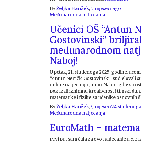
By
Željka Hanžek
,
5 mjeseci
ago
Međunarodna natjecanja
Učenici OŠ “Antun 
Gostovinski” briljira
međunarodnom natje
Naboj!
U petak, 21. studenoga 2025. godine, učen
“Antun Nemčić Gostovinski” sudjelovali
online natjecanju Junior Naboj, gdje su ost
pokazali iznimnu kreativnost i timski duh.
matematike i fizike za učenike osnovnih 
By
Željka Hanžek
,
9 mjeseci
24 studenoga
Međunarodna natjecanja
EuroMath – matemat
Prvi put sam čula za ovo natjecanje u 5. raz