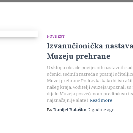
POVIJEST
Izvanučionička nastava 
Muzeju prehrane
U sklopu obrade povijesnih nastavnih sadr
učenici sedmih razreda u pratnji učiteljice
Muzej prehrane Podravka kako bi istražil
našeg kraja. Voditelji Muzeja upoznali s
dijelu Muzeja posvećenom predindustrijs
najznačajnije alate i
Read more
By
Danijel Balaško
,
2 godine
ago