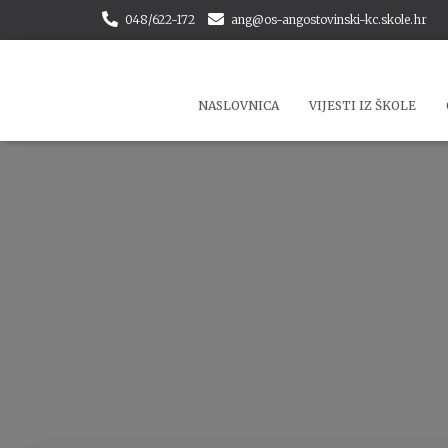
048/622-172
ang@os-angostovinski-kc.skole.hr
NASLOVNICA
VIJESTI IZ ŠKOLE