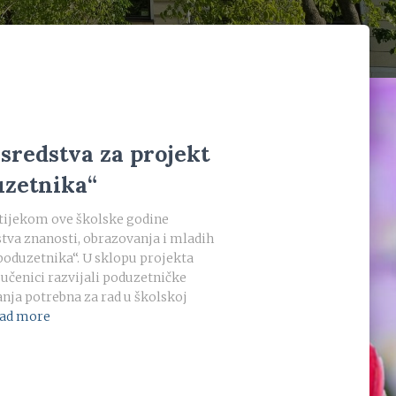
sredstva za projekt
uzetnika“
tijekom ove školske godine
stva znanosti, obrazovanja i mladih
poduzetnika“. U sklopu projekta
učenici razvijali poduzetničke
nja potrebna za rad u školskoj
ad more