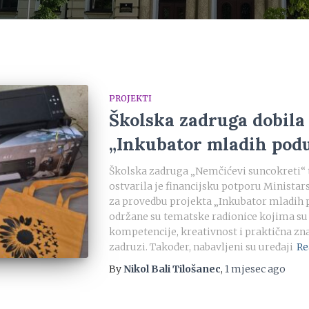
PROJEKTI
Školska zadruga dobila 
„Inkubator mladih pod
Školska zadruga „Nemčićevi suncokreti“ 
ostvarila je financijsku potporu Ministar
za provedbu projekta „Inkubator mladih 
održane su tematske radionice kojima su 
kompetencije, kreativnost i praktična zna
zadruzi. Također, nabavljeni su uređaji
Re
By
Nikol Bali Tilošanec
,
1 mjesec
ago