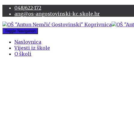
048/622-172
ang@os-angostovinski-kc.skole.hr
Toggle Navigation
Naslovnica
Vijesti iz škole
O školi