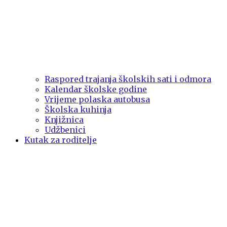
Raspored trajanja školskih sati i odmora
Kalendar školske godine
Vrijeme polaska autobusa
Školska kuhinja
Knjižnica
Udžbenici
Kutak za roditelje