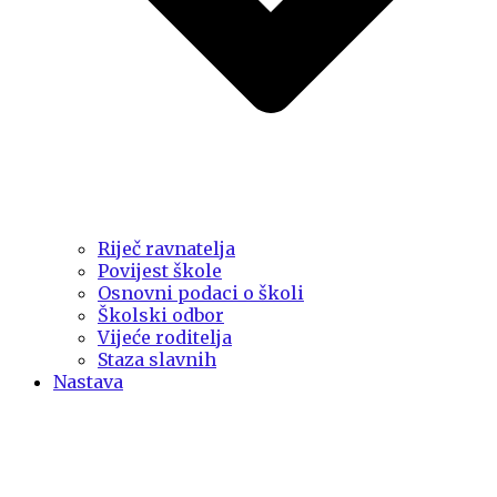
Riječ ravnatelja
Povijest škole
Osnovni podaci o školi
Školski odbor
Vijeće roditelja
Staza slavnih
Nastava