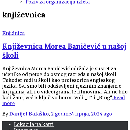
Poziv za organizaciju izleta
književnica
Knjižnica
Književnica Morea Baničević u našoj
školi
Književnica Morea Baničević održala je susret za
učenike od petog do osmog razreda u našoj školi.
Također radi u školi kao profesorica engleskog
jezika. Svi smo bili oduševljeni njezinim znanjem o
knjigama, ali i o videoigrama te filmovima. Ali ne bilo
koji žanr, već isključivo horor. Voli „It“ i „Ring“
Read
more
By
Danijel Balaško
,
2 godine
4 lipnja, 2024
ago
Lokacija na karti
Impresum