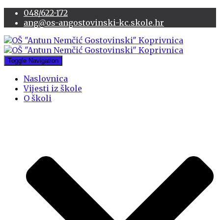
048/622-172
ang@os-angostovinski-kc.skole.hr
Toggle Navigation
Naslovnica
Vijesti iz škole
O školi