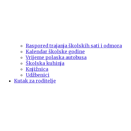
Raspored trajanja školskih sati i odmora
Kalendar školske godine
Vrijeme polaska autobusa
Školska kuhinja
Knjižnica
Udžbenici
Kutak za roditelje