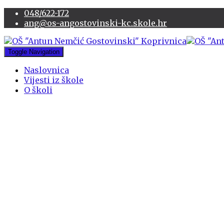
048/622-172
ang@os-angostovinski-kc.skole.hr
Toggle Navigation
Naslovnica
Vijesti iz škole
O školi