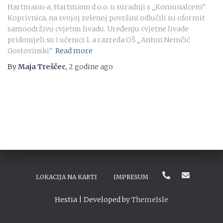
Hartmann-a, Hartmann d.o.o. u suradnji s „Komunalcem“
Koprivnica, na svojoj zelenoj površini odlučili su oformit
samoodrživu cvjetnu livadu. Uređenju cvjetne livade
pridonijeli su i učenici 1. a razreda OŠ „Antun Nemčić
Gostovinski“
Read more
By
Maja Treščec
,
2 godine
ago
LOKACIJA NA KARTI
IMPRESUM
Hestia | Developed by
ThemeIsle