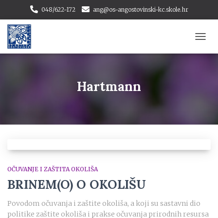
048/622-172
ang@os-angostovinski-kc.skole.hr
TOGG
NAVI
Hartmann
OČUVANJE I ZAŠTITA OKOLIŠA
BRINEM(O) O OKOLIŠU
Povodom očuvanja i zaštite okoliša, a koji su sastavni dio
politike zaštite okoliša i prakse očuvanja prirodnih resursa