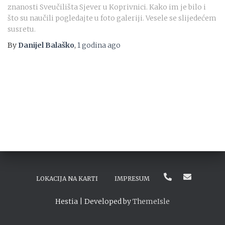
znanosti Sveučilišta Sjever u Koprivnici. Kako im je bilo i
što su naučili pogledajte u foto galeriji. Vesele se slijedećem
susretu.
By
Danijel Balaško
,
1 godina
ago
LOKACIJA NA KARTI
IMPRESUM
Hestia | Developed by
ThemeIsle