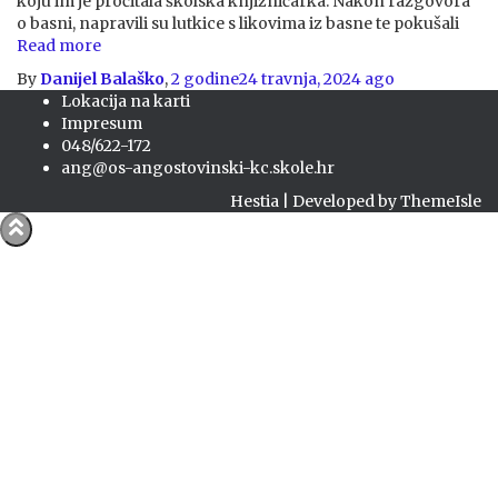
koju im je pročitala školska knjižničarka. Nakon razgovora
o basni, napravili su lutkice s likovima iz basne te pokušali
Read more
By
Danijel Balaško
,
2 godine
24 travnja, 2024
ago
Lokacija na karti
Impresum
048/622-172
ang@os-angostovinski-kc.skole.hr
Hestia | Developed by
ThemeIsle