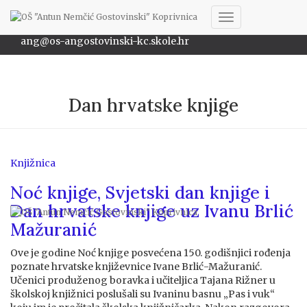
048/622-172
Toggle
ang@os-angostovinski-kc.skole.hr
Navigation
Dan hrvatske knjige
Knjižnica
Noć knjige, Svjetski dan knjige i
Dan hrvatske knjige uz Ivanu Brlić
Mažuranić
Ove je godine Noć knjige posvećena 150. godišnjici rođenja
poznate hrvatske književnice Ivane Brlić-Mažuranić.
Učenici produženog boravka i učiteljica Tajana Rižner u
školskoj knjižnici poslušali su Ivaninu basnu „Pas i vuk“