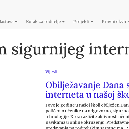
Nastava
Kutak za roditelje
Projekti
Pravni okvir
 sigurnijeg inter
Vijesti
Obilježavanje Dana 
interneta u našoj ško
I ove je godine u našoj školi obilježen Da
potičemo učenike na odgovorno, sigurno i
tehnologije. Kroz različite aktivnosti učeni
navikama u online okruženju. Predstavni
predavanja na roditeljskim sastancima 12. 