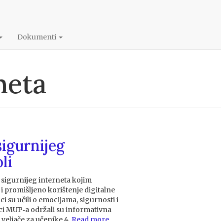
Dokumenti
neta
sigurnijeg
li
n sigurnijeg interneta kojim
 promišljeno korištenje digitalne
ci su učili o emocijama, sigurnosti i
ci MUP‑a održali su informativna
veljače za učenike 4.
Read more