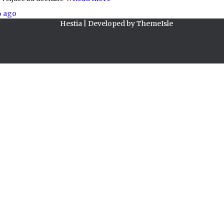
6
ago
Hestia | Developed by
ThemeIsle