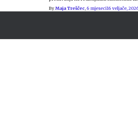
By
Maja Treščec
,
6 mjeseci
16 veljače, 202