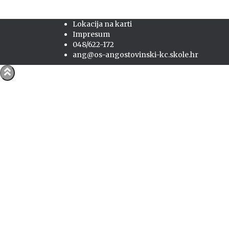
Lokacija na karti
Impresum
048/622-172
ang@os-angostovinski-kc.skole.hr