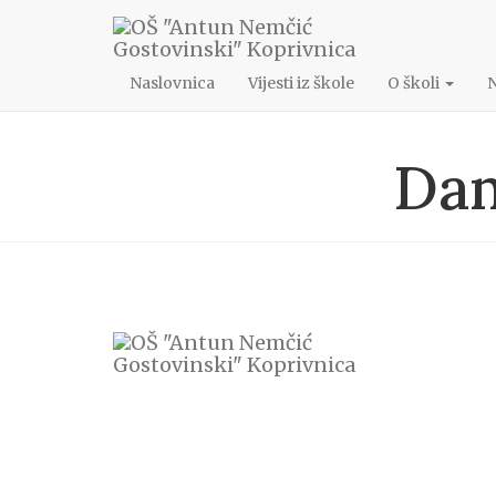
048/622-172
ang@os-angostovinski-kc.skole.hr
Naslovnica
Vijesti iz škole
O školi
Dam