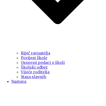
Riječ ravnatelja
Povijest škole
Osnovni podaci o školi
Školski odbor
Vijeće roditelja
Staza slavnih
Nastava