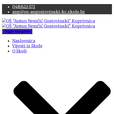
048/622-172
ang@os-angostovinski-kc.skole.hr
Toggle Navigation
Naslovnica
Vijesti iz škole
O školi