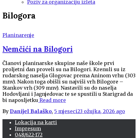
Poziv za organizaciju izleta
Bilogora
Planinarenje
Nemčići na Bilogori
Članovi planinarske skupine naše škole prvi
proljetni dan proveli su na Bilogori. Krenuli su iz
rudarskog naselja Glogovac prema Aninom vrhu (303
mnv). Nakon toga obišli su najviši vrh Bilogore –
Stankov vrh (309 mnv). Nastavili su do naselja
Hodovljani i Jagnjedovac te se spustili u Starigrad da
bi naposljetku
Read more
By
Danijel Balaško
,
5 mjeseci
23 ožujka, 2026
ago
Lokacija na karti
Impresum
048/622-172