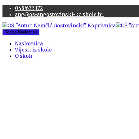
048/622-172
ang@os-angostovinski-kc.skole.hr
Toggle Navigation
Naslovnica
Vijesti iz škole
O školi