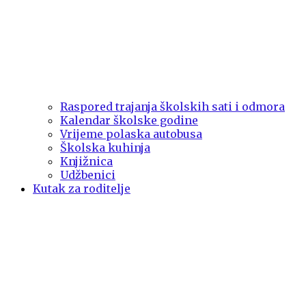
Raspored trajanja školskih sati i odmora
Kalendar školske godine
Vrijeme polaska autobusa
Školska kuhinja
Knjižnica
Udžbenici
Kutak za roditelje