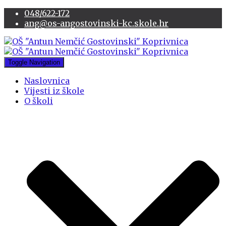
048/622-172
ang@os-angostovinski-kc.skole.hr
Toggle Navigation
Naslovnica
Vijesti iz škole
O školi