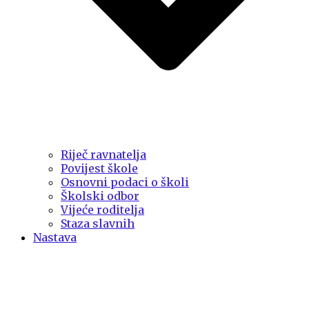
Riječ ravnatelja
Povijest škole
Osnovni podaci o školi
Školski odbor
Vijeće roditelja
Staza slavnih
Nastava