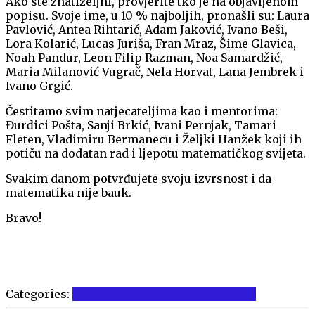
Ako ste znatiželjni, provjerite tko je na objavljenom
popisu. Svoje ime, u 10 % najboljih, pronašli su: Laura
Pavlović, Antea Rihtarić, Adam Jaković, Ivano Beši,
Lora Kolarić, Lucas Juriša, Fran Mraz, Šime Glavica,
Noah Pandur, Leon Filip Razman, Noa Samardžić,
Maria Milanović Vugrač, Nela Horvat, Lana Jembrek i
Ivano Grgić.
Čestitamo svim natjecateljima kao i mentorima:
Đurđici Pošta, Sanji Brkić, Ivani Pernjak, Tamari
Fleten, Vladimiru Bermanecu i Željki Hanžek koji ih
potiču na dodatan rad i ljepotu matematičkog svijeta.
Svakim danom potvrđujete svoju izvrsnost i da
matematika nije bauk.
Bravo!
Categories:
Natjecanja
Natjecanja 2026
Vijesti