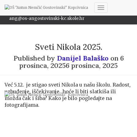
048/622-172
Toggle
ang@os-angostovinski-kc.skole.hr
Navigation
Sveti Nikola 2025.
Published by
Danijel Balaško
on
6
prosinca, 2025
6 prosinca, 2025
Već 5.12. je stigao sveti Nikola u našu školu. Radost,
uzbuđenje, iščekivanje…hoće li biti slatkiša ili
možda čak i šiba? Kako je bilo pogledajte na
fotografijama.