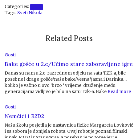
Categories:
Gosti
Tags:
Sveti Nikola
Related Posts
Gosti
Bake gošće u 2.c/Učimo stare zaboravljene igre
Danas su nam u 2.c razrednom odjelu na satu TZK-a, bile
posebne i drage gošće/naše bake/Vesna/Jasna i Darinka…
koliko je važno u ovo ‘brzo ‘ vrijeme druženje među
generacijama vidljivo je bilo na satu Tzk-a. Bake
Read more
Gosti
Nemčići i R2D2
Našu školu posjetila je nastavnica fizike Margareta Lovković
i sa sobom je donijela robota. Ovaj robot je poznati filmski
junak, R2D2 iz Star Warsa, a poseban je po tome jer je