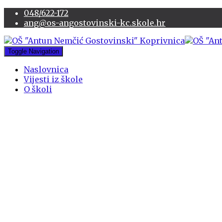
048/622-172
ang@os-angostovinski-kc.skole.hr
Toggle Navigation
Naslovnica
Vijesti iz škole
O školi