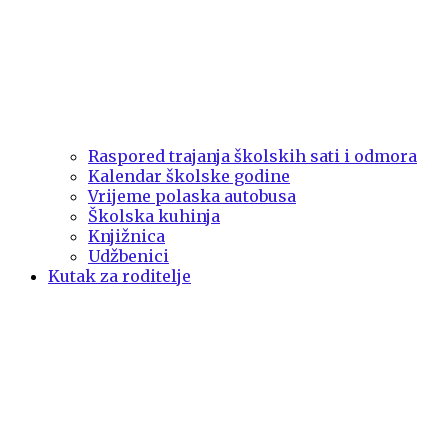
Raspored trajanja školskih sati i odmora
Kalendar školske godine
Vrijeme polaska autobusa
Školska kuhinja
Knjižnica
Udžbenici
Kutak za roditelje