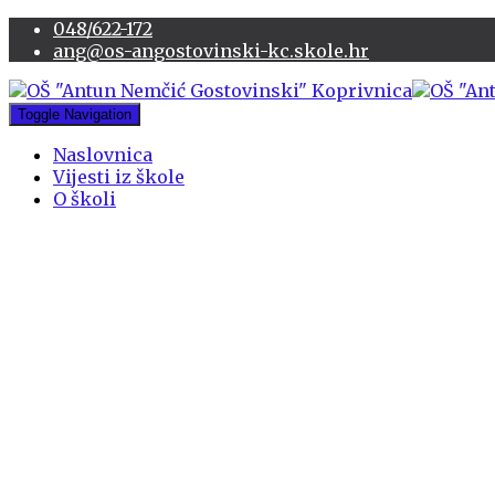
048/622-172
ang@os-angostovinski-kc.skole.hr
Toggle Navigation
Naslovnica
Vijesti iz škole
O školi