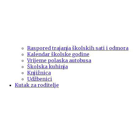
Raspored trajanja školskih sati i odmora
Kalendar školske godine
Vrijeme polaska autobusa
Školska kuhinja
Knjižnica
Udžbenici
Kutak za roditelje