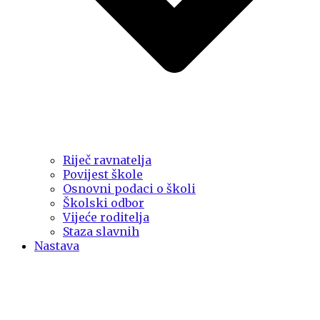
Riječ ravnatelja
Povijest škole
Osnovni podaci o školi
Školski odbor
Vijeće roditelja
Staza slavnih
Nastava