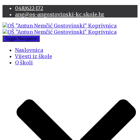
048/622-172
ang@os-angostovinski-kc.skole.hr
Toggle Navigation
Naslovnica
Vijesti iz škole
O školi