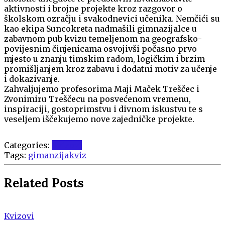
aktivnosti i brojne projekte kroz razgovor o
školskom ozračju i svakodnevici učenika. Nemčići su
kao ekipa Suncokreta nadmašili gimnazijalce u
zabavnom pub kvizu temeljenom na geografsko-
povijesnim činjenicama osvojivši počasno prvo
mjesto u znanju timskim radom, logičkim i brzim
promišljanjem kroz zabavu i dodatni motiv za učenje
i dokazivanje.
Zahvaljujemo profesorima Maji Maček Treščec i
Zvonimiru Treščecu na posvećenom vremenu,
inspiraciji, gostoprimstvu i divnom iskustvu te s
veseljem iščekujemo nove zajedničke projekte.
Categories:
Kvizovi
Tags:
gimanzija
kviz
Related Posts
Kvizovi