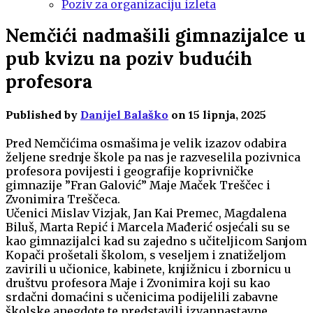
Poziv za organizaciju izleta
Nemčići nadmašili gimnazijalce u
pub kvizu na poziv budućih
profesora
Published by
Danijel Balaško
on
15 lipnja, 2025
Pred Nemčićima osmašima je velik izazov odabira
željene srednje škole pa nas je razveselila pozivnica
profesora povijesti i geografije koprivničke
gimnazije ”Fran Galović” Maje Maček Treščec i
Zvonimira Treščeca.
Učenici Mislav Vizjak, Jan Kai Premec, Magdalena
Biluš, Marta Repić i Marcela Mađerić osjećali su se
kao gimnazijalci kad su zajedno s učiteljicom Sanjom
Kopači prošetali školom, s veseljem i znatiželjom
zavirili u učionice, kabinete, knjižnicu i zbornicu u
društvu profesora Maje i Zvonimira koji su kao
srdačni domaćini s učenicima podijelili zabavne
školske anegdote te predstavili izvannastavne