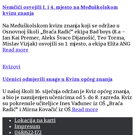
Nemčići osvojili 1. i 4. mjesto na Međuškolskom
kvizu znanja
Na Međuškolskom kvizu znanja koji se održao u
Osnovnoj školi „Braća Radić“ ekipa Bad boys (8.a –
Jan Kai Premec, Aleks Švaco Dijanošić, Teo Torma,
Mislav Vizjak) osvojili su 1. mjesto, a ekipa Elita ANG
Read more
Kvizovi
Učenici odmjerili snage u Kvizu općeg znanja
U našoj školi 16. siječnja održan je Kviz općeg znanja,
a bio je namijenjen učenicima od 5. do 8. razreda. Kviz
su pokrenule učiteljice Ines Vađunec iz OŠ „Braća
Radić“ i Mirna Kovačić iz OŠ
Read more
Lokacija na karti
Impresum
048/622-172