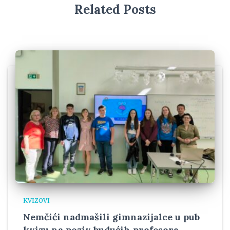
Related Posts
KVIZOVI
Nemčići nadmašili gimnazijalce u pub
kvizu na poziv budućih profesora