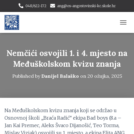
048/622-172
ang@os-angostovinski-kc.skole.hr
T
O
G
G
L
Nemčići osvojili 1. i 4. mjesto na
E
N
Međuškolskom kvizu znanja
A
V
Published by
Danijel Balaško
on
20 ožujka, 2025
I
G
A
T
I
O
Na Međuškolskom kvizu znanja koji se održao u
N
Osnovnoj školi „Braća Radić“ ekipa Bad boys (8.a –
Jan Kai Premec, Aleks Švaco Dijanošić, Teo Torma,
Mislav Vizjak) osvojili su 1. mjesto, a ekipa Elita ANG