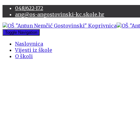
048/622-172
ang@os-angostovinski-kc.skole.hr
Toggle Navigation
Naslovnica
Vijesti iz škole
O školi