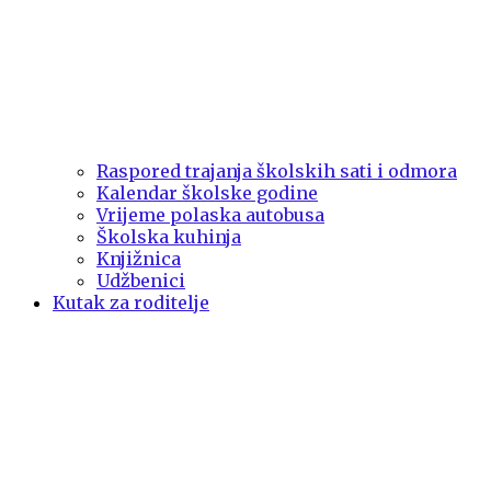
Raspored trajanja školskih sati i odmora
Kalendar školske godine
Vrijeme polaska autobusa
Školska kuhinja
Knjižnica
Udžbenici
Kutak za roditelje