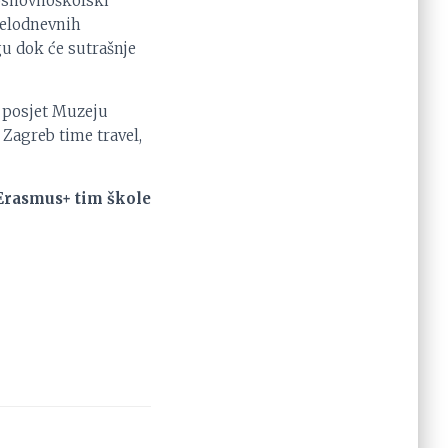
 osnovnoškolski
jelodnevnih
u dok će sutrašnje
 posjet Muzeju
 Zagreb time travel,
Erasmus+ tim škole