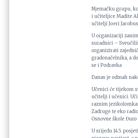
Njemačku grupu, koja
i učiteljice Madite A
učitelji Joeri Jacobu
U organizaciji zanim
suradnici – Sveučili
organizirati zajedni
gradonačelnika, a d
se i Podravka
Danas je odmah nako
Učenici će tijekom s
učitelji i učenici. 
raznim jezikolomkama
Zadruge te eko radion
Osnovne škole Đuro E
U srijedu 14.5. posj