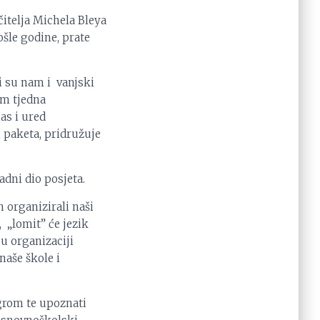
čitelja Michela Bleya
ošle godine, prate
i su nam i vanjski
om tjedna
as i ured
 paketa, pridružuje
dni dio posjeta.
 organizirali naši
, „lomit” će jezik
u organizaciji
 naše škole i
zgrom te upoznati