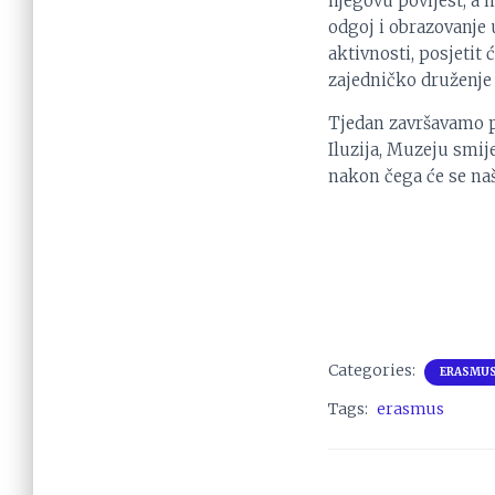
njegovu povijest, a 
odgoj i obrazovanje
aktivnosti, posjeti
zajedničko druženje
Tjedan završavamo p
Iluzija, Muzeju smij
nakon čega će se naš
Categories:
ERASMU
Tags:
erasmus