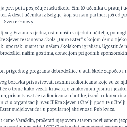
 prvi puta posjećuje našu školu, čini 10 učenika u pratnji u
lter. A deset učenika iz Belgije, koji su nam partneri još od pr
s i Sverre Gouwy.
ljivog Erasmus tjedna, osim naših vrijednih učitelja, pomogl
šte Sjever te Osnovna škola „Đuro Ester” s kojom ćemo tijek
čki sportski susret na našem školskom igralištu. Ugostit će n
obrodošlici našim gostima, donacijom prigodnih sponzorskih
n prigodnog programa dobrodošlice u auli škole započeo i ra
vog boravka prisustvovati raznim radionicama koje su za njih
Učit će o tome kako vezati kravatu, o znakovnom pismu i jeziku
, prisustvovat će radionicama robotike, izradi rukotvorina 
ici u organizaciji Sveučilišta Sjever. Učitelji gosti te učitelji
ster sudjelovat će i u popularnoj aktivnosti Pub kviza.
etit ćemo Varaždin, prošetati njegovom starom povijesnom je