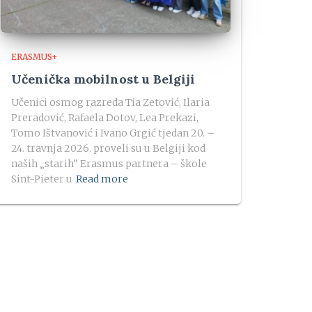
ERASMUS+
Učenička mobilnost u Belgiji
Učenici osmog razreda Tia Zetović, Ilaria
Preradović, Rafaela Dotov, Lea Prekazi,
Tomo Ištvanović i Ivano Grgić tjedan 20. –
24. travnja 2026. proveli su u Belgiji kod
naših „starih” Erasmus partnera – škole
Sint-Pieter u
Read more