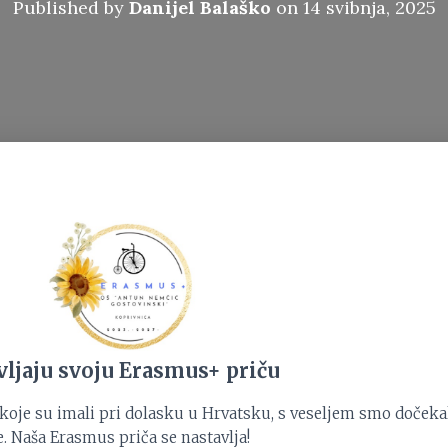
Published by
Danijel Balaško
on
14 svibnja, 2025
ljaju svoju Erasmus+ priču
je su imali pri dolasku u Hrvatsku, s veseljem smo dočekali
e. Naša Erasmus priča se nastavlja!