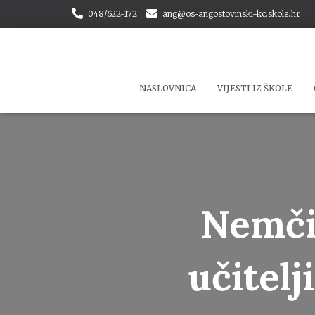
048/622-172
ang@os-angostovinski-kc.skole.hr
NASLOVNICA
VIJESTI IZ ŠKOLE
Nemči
učitelj