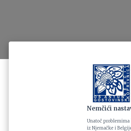
Nemčići nastav
Unatoč problemima ko
iz Njemačke i Belgij