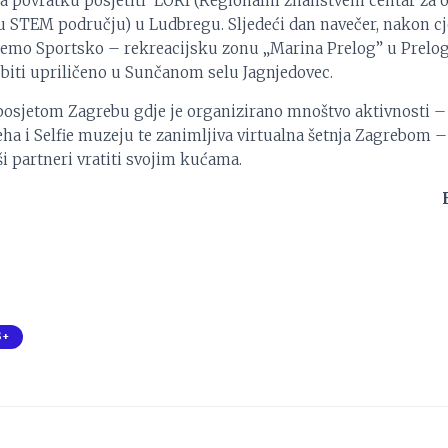
na povratku posjetiti LORI (Regionalni znanstveni centar za
 u STEM području) u Ludbregu. Sljedeći dan navečer, nakon c
t ćemo Sportsko – rekreacijsku zonu „Marina Prelog” u Prelog
 biti upriličeno u Sunčanom selu Jagnjedovec.
osjetom Zagrebu gdje je organizirano mnoštvo aktivnosti –
eha i Selfie muzeju te zanimljiva virtualna šetnja Zagrebom –
i partneri vratiti svojim kućama.
S+