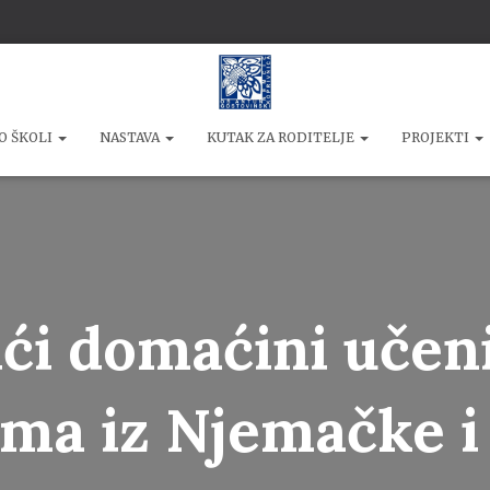
O ŠKOLI
NASTAVA
KUTAK ZA RODITELJE
PROJEKTI
ći domaćini učeni
ima iz Njemačke i