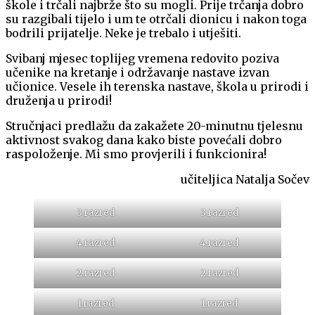
škole i trčali najbrže što su mogli. Prije trčanja dobro
su razgibali tijelo i um te otrčali dionicu i nakon toga
bodrili prijatelje. Neke je trebalo i utješiti.
Svibanj mjesec toplijeg vremena redovito poziva
učenike na kretanje i održavanje nastave izvan
učionice. Vesele ih terenska nastave, škola u prirodi i
druženja u prirodi!
Stručnjaci predlažu da zakažete 20-minutnu tjelesnu
aktivnost svakog dana kako biste povećali dobro
raspoloženje. Mi smo provjerili i funkcionira!
učiteljica Natalja Sočev
3.razred
3.razred
4.razred
4.razred
2.razred
2.razred
1.razred
1.razred