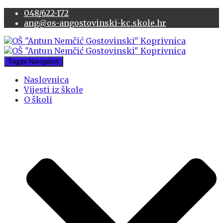
048/622-172
ang@os-angostovinski-kc.skole.hr
Toggle Navigation
Naslovnica
Vijesti iz škole
O školi