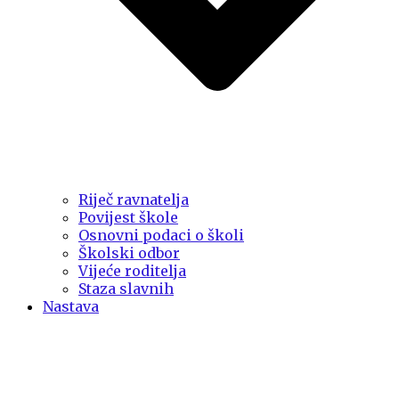
Riječ ravnatelja
Povijest škole
Osnovni podaci o školi
Školski odbor
Vijeće roditelja
Staza slavnih
Nastava