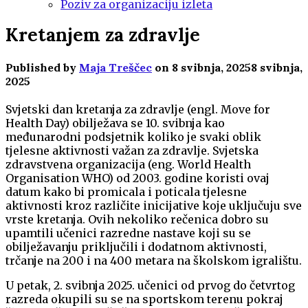
Poziv za organizaciju izleta
Kretanjem za zdravlje
Published by
Maja Treščec
on
8 svibnja, 2025
8 svibnja,
2025
Svjetski dan kretanja za zdravlje (engl. Move for
Health Day) obilježava se 10. svibnja kao
međunarodni podsjetnik koliko je svaki oblik
tjelesne aktivnosti važan za zdravlje. Svjetska
zdravstvena organizacija (eng. World Health
Organisation WHO) od 2003. godine koristi ovaj
datum kako bi promicala i poticala tjelesne
aktivnosti kroz različite inicijative koje uključuju sve
vrste kretanja. Ovih nekoliko rečenica dobro su
upamtili učenici razredne nastave koji su se
obilježavanju priključili i dodatnom aktivnosti,
trčanje na 200 i na 400 metara na školskom igralištu.
U petak, 2. svibnja 2025. učenici od prvog do četvrtog
razreda okupili su se na sportskom terenu pokraj