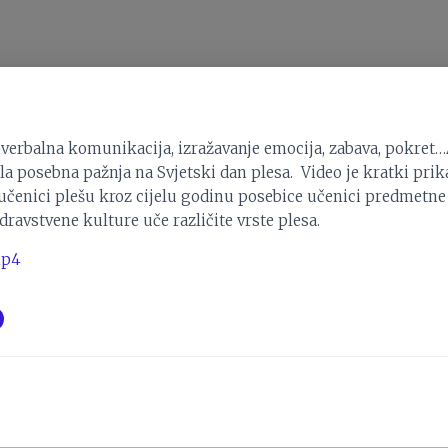
verbalna komunikacija, izražavanje emocija, zabava, pokret…A
ila posebna pažnja na Svjetski dan plesa. Video je kratki prik
 učenici plešu kroz cijelu godinu posebice učenici predmetne
zdravstvene kulture uče različite vrste plesa.
mp4