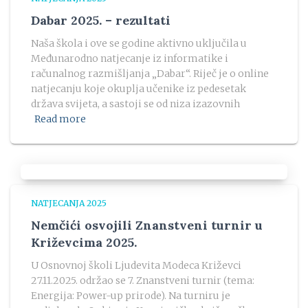
Dabar 2025. – rezultati
Naša škola i ove se godine aktivno uključila u
Međunarodno natjecanje iz informatike i
računalnog razmišljanja „Dabar“. Riječ je o online
natjecanju koje okuplja učenike iz pedesetak
država svijeta, a sastoji se od niza izazovnih
Read more
NATJECANJA 2025
Nemčići osvojili Znanstveni turnir u
Križevcima 2025.
U Osnovnoj školi Ljudevita Modeca Križevci
27.11.2025. održao se 7. Znanstveni turnir (tema:
Energija: Power-up prirode). Na turniru je