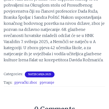
pohvaljeni na Okruglom stolu od Prosudbenog
povjerenstva čiji su članovi profesorice Dada Ruža,
Branka Špoljar i Sandra Poštić. Nakon uspostavljanja
konačnog bodovnog poretka na nivou države, zbor je
pozvan na državno natjecanje. 68. glazbene
svečanosti hrvatske mladeži održat će se u HNK
Varaždin 7. svibnja 2025., a Nemčići se natječu u A
kategoriji. U zboru pjeva 42 učenika škole, a za
natjecanje ih je uvježbala i vodila učiteljica glazbene
kulture Irena Falat uz korepetitora Davida Rožmarića.
Categories:
NATJECANJA 2025
Tags:
pjevački zbor
pjevanje
0 Comments