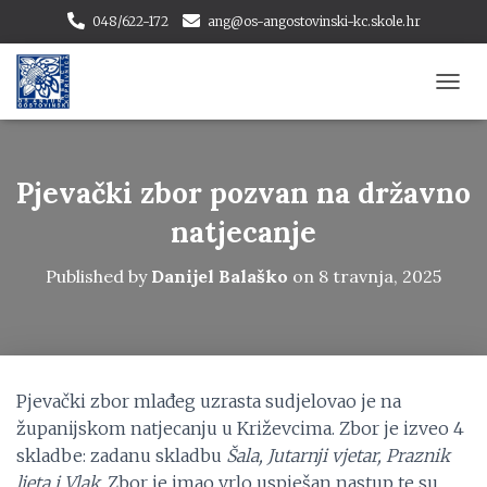
048/622-172
ang@os-angostovinski-kc.skole.hr
T
O
G
G
L
Pjevački zbor pozvan na državno
E
N
natjecanje
A
V
Published by
Danijel Balaško
on
8 travnja, 2025
I
G
A
T
I
O
Pjevački zbor mlađeg uzrasta sudjelovao je na
N
županijskom natjecanju u Križevcima. Zbor je izveo 4
skladbe: zadanu skladbu
Šala, Jutarnji vjetar, Praznik
ljeta i Vlak
. Zbor je imao vrlo uspješan nastup te su