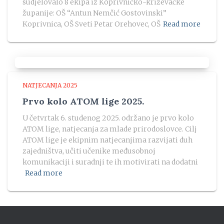
sudjelovalo 8 ekipa iz Koprivničko-križevačke
županije: OŠ “Antun Nemčić Gostovinski”
Koprivnica, OŠ Sveti Petar Orehovec, OŠ
Read more
NATJECANJA 2025
Prvo kolo ATOM lige 2025.
U četvrtak 6. studenog 2025. održano je prvo kolo
ATOM lige, natjecanja za mlade prirodoslovce. Cilj
ATOM lige je ekipnim natjecanjima razvijati duh
zajedništva, učiti učenike međusobnoj
komunikaciji i suradnji te ih motivirati na dodatni
Read more