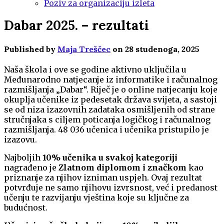
Poziv za organizaciju izleta
Dabar 2025. – rezultati
Published by
Maja Treščec
on
28 studenoga, 2025
Naša škola i ove se godine aktivno uključila u
Međunarodno natjecanje iz informatike i računalnog
razmišljanja „Dabar“. Riječ je o online natjecanju koje
okuplja učenike iz pedesetak država svijeta, a sastoji
se od niza izazovnih zadataka osmišljenih od strane
stručnjaka s ciljem poticanja logičkog i računalnog
razmišljanja. 48 036 učenica i učenika pristupilo je
izazovu.
Najboljih
10% učenika u svakoj kategoriji
nagrađeno je
Zlatnom diplomom i značkom
kao
priznanje za njihov izniman uspjeh. Ovaj rezultat
potvrđuje ne samo njihovu izvrsnost, već i predanost
učenju te razvijanju vještina koje su ključne za
budućnost.