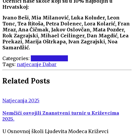
Učenici naše škole koji su u 10% najboljih u
Hrvatskoj:
Ivano Beši, Mia Milanović, Luka Koluder, Leon
Tonc, Tea Ritoša, Petra Dolenec, Lora Kolarić, Fran
Mraz, Ana Čičmak, Jakov Oslovčan, Mata Pozder,
Rok Zagrajski, Mihael Ceilinger, Dan Magdić, Lea
Prekazi, Marija Oštrkapa, Ivan Zagrajski, Noa
Samardžić.
Categories:
Natjecanja 2025
Tags:
natjecanje Dabar
Related Posts
Natjecanja 2025
Nemčići osvojili Znanstveni turnir u Križevcima
2025.
U Osnovnoj školi Ljudevita Modeca Križevci