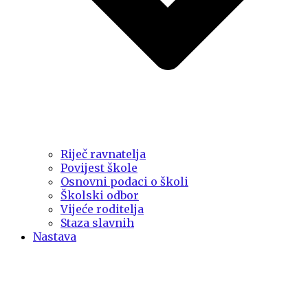
Riječ ravnatelja
Povijest škole
Osnovni podaci o školi
Školski odbor
Vijeće roditelja
Staza slavnih
Nastava