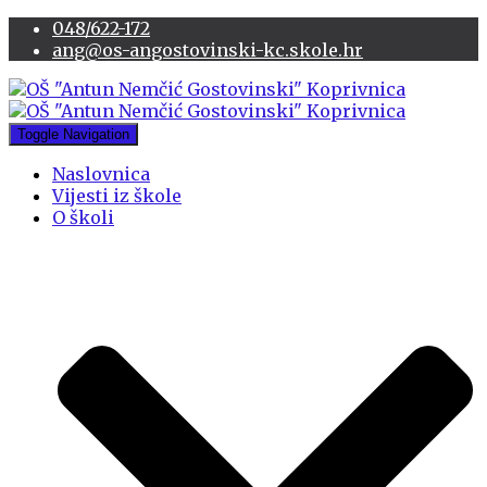
048/622-172
ang@os-angostovinski-kc.skole.hr
Toggle Navigation
Naslovnica
Vijesti iz škole
O školi