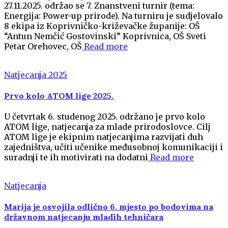
27.11.2025. održao se 7. Znanstveni turnir (tema:
Energija: Power-up prirode). Na turniru je sudjelovalo
8 ekipa iz Koprivničko-križevačke županije: OŠ
“Antun Nemčić Gostovinski” Koprivnica, OŠ Sveti
Petar Orehovec, OŠ
Read more
Natjecanja 2025
Prvo kolo ATOM lige 2025.
U četvrtak 6. studenog 2025. održano je prvo kolo
ATOM lige, natjecanja za mlade prirodoslovce. Cilj
ATOM lige je ekipnim natjecanjima razvijati duh
zajedništva, učiti učenike međusobnoj komunikaciji i
suradnji te ih motivirati na dodatni
Read more
Natjecanja
Marija je osvojila odlično 6. mjesto po bodovima na
državnom natjecanju mladih tehničara