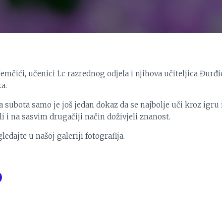
čići, učenici 1.c razrednog odjela i njihova učiteljica Đurđic
a.
subota samo je još jedan dokaz da se najbolje uči kroz igru i
i i na sasvim drugačiji način doživjeli znanost.
edajte u našoj galeriji fotografija.