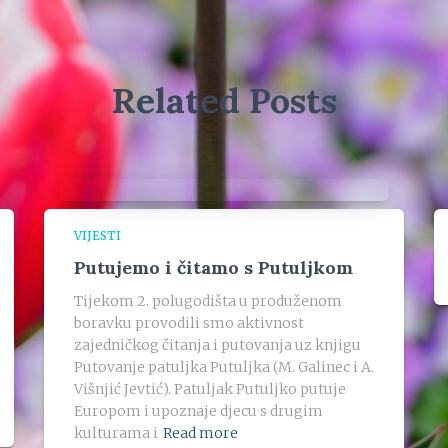
Related Posts
VIJESTI
Putujemo i čitamo s Putuljkom
Tijekom 2. polugodišta u produženom
boravku provodili smo aktivnost
zajedničkog čitanja i putovanja uz knjigu
Putovanje patuljka Putuljka (M. Galinec i A.
Višnjić Jevtić). Patuljak Putuljko putuje
Europom i upoznaje djecu s drugim
kulturama i
Read more