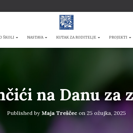
O ŠKOLI
NASTAVA
KUTAK ZA RODITELJE
PROJEKTI
mčići na Danu za 
Published by
Maja Treščec
on
25 ožujka, 2025