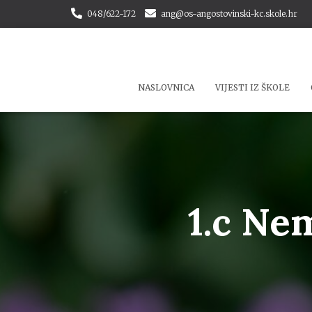
048/622-172
ang@os-angostovinski-kc.skole.hr
NASLOVNICA
VIJESTI IZ ŠKOLE
1.c Ne