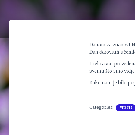
Danom za znanost Nem
Dan darovitih učenik
Prekrasno provedena 
svemu što smo vidjel
Kako nam je bilo pogl
Categories:
VIJESTI