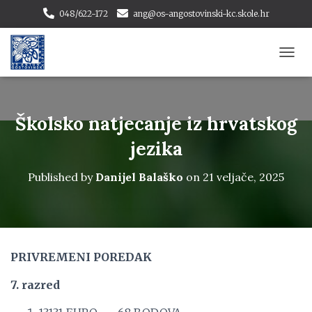
048/622-172
ang@os-angostovinski-kc.skole.hr
T
O
G
G
L
Školsko natjecanje iz hrvatskog
E
N
jezika
A
V
Published by
Danijel Balaško
on
21 veljače, 2025
I
G
A
T
I
O
PRIVREMENI POREDAK
N
7. razred