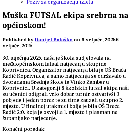
Poziv za organizaciju izleta
Muška FUTSAL ekipa srebrna na
općinskom!
Published by
Danijel Balaško
on
6 veljače, 2025
6
veljače, 2025
30. siječnja 2025. naša je škola sudjelovala na
međuopćinskom futsal natjecanju skupine
Koprivnica. Organizator natjecanja bila je OŠ Braća
Radić Koprivnica, a samo natjecanja se održavalo u
dvoranama Srednje škole te Vinko Zember u
Koprivnici. U kategoriji 8 školskih futsal ekipa naši
su učenici odigrali vrlo dobar turnir ostvarivši 3
pobjede i jedan poraz te su time zauzeli ukupno 2.
mjesto. U finalnoj utakmici bolja je bila OŠ Braća
Radić 2:0. koja je osvojila 1. mjesto i plasman na
županijsko natjecanje.
Konačni poredak: