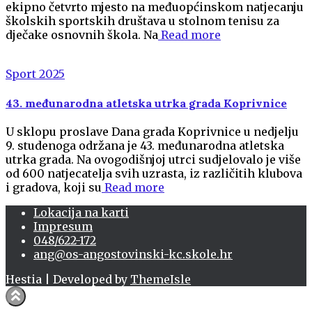
ekipno četvrto mjesto na međuopćinskom natjecanju
školskih sportskih društava u stolnom tenisu za
dječake osnovnih škola. Na
Read more
Sport 2025
43. međunarodna atletska utrka grada Koprivnice
U sklopu proslave Dana grada Koprivnice u nedjelju
9. studenoga održana je 43. međunarodna atletska
utrka grada. Na ovogodišnjoj utrci sudjelovalo je više
od 600 natjecatelja svih uzrasta, iz različitih klubova
i gradova, koji su
Read more
Lokacija na karti
Impresum
048/622-172
ang@os-angostovinski-kc.skole.hr
Hestia | Developed by
ThemeIsle