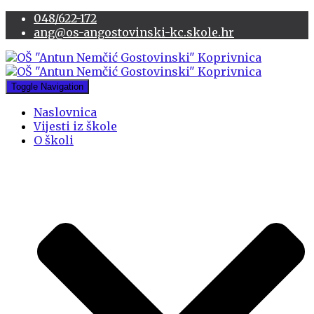
048/622-172
ang@os-angostovinski-kc.skole.hr
Toggle Navigation
Naslovnica
Vijesti iz škole
O školi