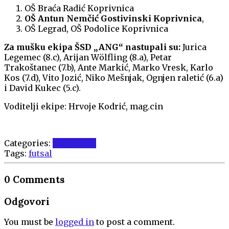
OŠ Braća Radić Koprivnica
OŠ Antun Nemčić Gostivinski Koprivnica
,
OŠ Legrad, OŠ Podolice Koprivnica
Za mušku ekipa ŠSD „ANG“ nastupali su:
Jurica
Legemec (8.c), Arijan Wölfling (8.a), Petar
Trakoštanec (7.b), Ante Markić, Marko Vresk, Karlo
Kos (7.d), Vito Jozić, Niko Mešnjak, Ognjen raletić (6.a)
i David Kukec (5.c).
Voditelji ekipe: Hrvoje Kodrić, mag.cin
Categories:
Sport 2025
Tags:
futsal
0 Comments
Odgovori
You must be
logged in
to post a comment.