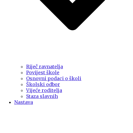
Riječ ravnatelja
Povijest škole
Osnovni podaci o školi
Školski odbor
Vijeće roditelja
Staza slavnih
Nastava