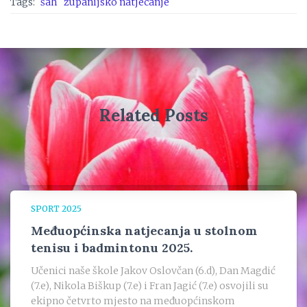
Tags:
šah
županijsko natjecanje
Related Posts
SPORT 2025
Međuopćinska natjecanja u stolnom
tenisu i badmintonu 2025.
Učenici naše škole Jakov Oslovčan (6.d), Dan Magdić
(7.e), Nikola Biškup (7.e) i Fran Jagić (7.e) osvojili su
ekipno četvrto mjesto na međuopćinskom