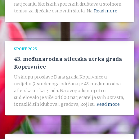
natjecanju školskih sportskih društava u stolnom
tenisu za dječake osnovnih škola. Na
Read more
SPORT 2025
43. međunarodna atletska utrka grada
Koprivnice
U sklopu proslave Dana grada Koprivnice u
nedjelju 9. studenoga održana je 43. međunarodna
atletska utrka grada. Na ovogodišnjoj utrci
sudjelovalo je više od 600 natjecatelja svih uzrasta,
iz različitih klubova i gradova, koji su
Read more