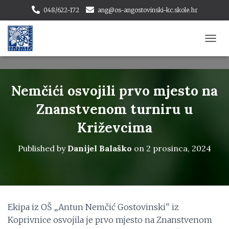
048/622-172
ang@os-angostovinski-kc.skole.hr
T
O
G
G
L
Nemčići osvojili prvo mjesto na
E
N
Znanstvenom turniru u
A
Križevcima
V
I
G
Published by
Danijel Balaško
on
2 prosinca, 2024
A
T
I
O
N
Ekipa iz OŠ „Antun Nemčić Gostovinskiˮ iz
Koprivnice osvojila je prvo mjesto na Znanstvenom