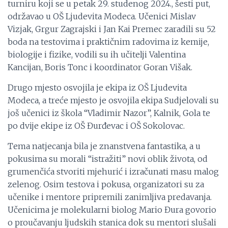
turniru koji se u petak 29. studenog 2024., šesti put,
održavao u OŠ Ljudevita Modeca. Učenici Mislav
Vizjak, Grgur Zagrajski i Jan Kai Premec zaradili su 52
boda na testovima i praktičnim radovima iz kemije,
biologije i fizike, vodili su ih učitelji Valentina
Kancijan, Boris Tonc i koordinator Goran Višak.
Drugo mjesto osvojila je ekipa iz OŠ Ljudevita
Modeca, a treće mjesto je osvojila ekipa Sudjelovali su
još učenici iz škola “Vladimir Nazor”, Kalnik, Gola te
po dvije ekipe iz OŠ Đurđevac i OŠ Sokolovac.
Tema natjecanja bila je znanstvena fantastika, a u
pokusima su morali “istražiti” novi oblik života, od
grumenčića stvoriti mjehurić i izračunati masu malog
zelenog. Osim testova i pokusa, organizatori su za
učenike i mentore pripremili zanimljiva predavanja.
Učenicima je molekularni biolog Mario Đura govorio
o proučavanju ljudskih stanica dok su mentori slušali