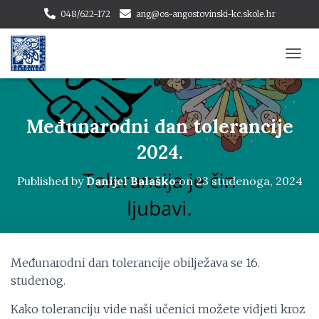
048/622-172
ang@os-angostovinski-kc.skole.hr
T
O
G
G
L
Međunarodni dan tolerancije
E
N
2024.
A
V
Published by
Danijel Balaško
on
23 studenoga, 2024
I
G
A
T
I
O
Međunarodni dan tolerancije obilježava se 16.
N
studenog.
Kako toleranciju vide naši učenici možete vidjeti kroz