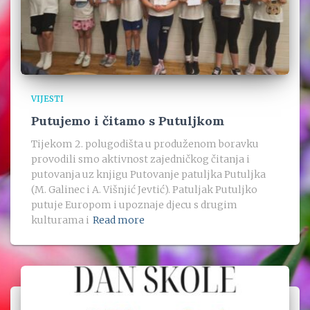
VIJESTI
Putujemo i čitamo s Putuljkom
Tijekom 2. polugodišta u produženom boravku
provodili smo aktivnost zajedničkog čitanja i
putovanja uz knjigu Putovanje patuljka Putuljka
(M. Galinec i A. Višnjić Jevtić). Patuljak Putuljko
putuje Europom i upoznaje djecu s drugim
kulturama i
Read more