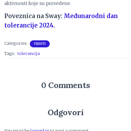
aktivnosti koje su provedene.
Poveznica na Sway:
Međunarodni dan
tolerancije 2024.
Categories:
VIJESTI
Tags:
tolerancija
0 Comments
Odgovori
You must be
logged in
to post a comment.