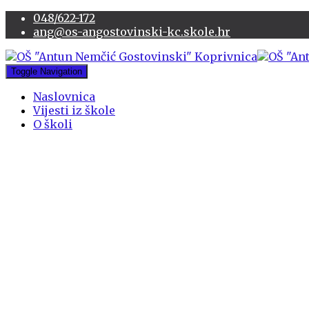
048/622-172
ang@os-angostovinski-kc.skole.hr
Toggle Navigation
Naslovnica
Vijesti iz škole
O školi