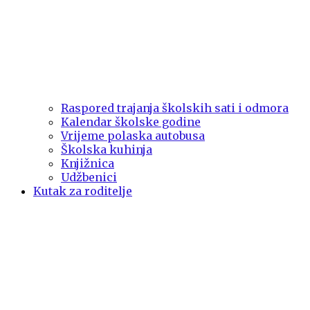
Raspored trajanja školskih sati i odmora
Kalendar školske godine
Vrijeme polaska autobusa
Školska kuhinja
Knjižnica
Udžbenici
Kutak za roditelje