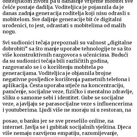
obiteljskom životu pa u današnje vrijeme mobitel sve
češće postaje dadilja. Voditeljica je pojasnila da je
danas zadnja generacija roditelja koji nisu odrasli s
mobitelom. Sve daljnje generacije bit će digitalni
urođenici, to jest, odrastati s mobitelima od malih
nogu.
Svi sudionici tečaja prepoznali su važnost „digitalne
dobrobiti” sa što manje uporabe tehnologije te sa što
više konstruktivnih razgovora s učenicima. Budući
da su sudionici tečaja bili različitih godina,
razgovaralo se i o korištenju mobitela po
generacijama. Voditeljica je objasnila brojne
negativne posljedice korištenja pametnih telefona i
aplikacija. Česta uporaba utječe na koncentraciju,
pamćenje, socijalne veze, fizičko i mentalno zdravlje,
sliku o samome sebi i identitet. Gube se socijalne
veze, a javljaju se parasocijalne veze s influencerima
i youtuberima. Ljudi više ne moraju ni u restoran, na
posao, u banku jer se sve preselilo online, na
internet. Javlja se i gubitak socijalnih vještina. Djeca
više nemaju razvijenu empatiju, razumijevanje,