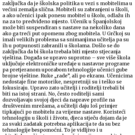
zaključka da je školska politika u vezi s mobitelima u
većini zemalja slična. Mobiteli su zabranjeni u školi,
a ako učenici ipak ponesu mobitel u školu, odlažu ih
na za to predviđeno mjesto. Učenik u Španjolskoj
može biti suspendiran s nastave na nekoliko dana
ako ga treći put opomenu zbog mobitela. U Grčkoj su
imali velikih problema sa snimanjima učitelja pa su
ih u potpunosti zabranili u školama. Došlo se do
zaključka da bi škola trebala biti mjesto stjecanja
vještina. Događa se upravo suprotno – sve više škola
uključuje elektroničke uređaje u nastavne programe
pa pretjeranom uporabom tehnologije učenici gube
brojne vještine. Ruke „rade”, ali po ekranu. Učenicima
nedostaje fine motorike, nespretniji su i teško se
fokusiraju. Upravo zato učitelji i roditelji trebali bi
biti na istoj strani. No, često roditelji sami
dozvoljavaju svojoj djeci da naprave profile na
društvenim mrežama, a učitelji daju loš primjer
tipkajući po mobitelu za vrijeme nastave. Koristeći
tehnologiju u školi i životu, djeca stječu dojam da je
za svaki zadatak potrebna aplikacija te da su bez
tehnologije bespomoćni. To je vidljivo i u