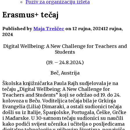
Poziv za organizaciju izleta
Erasmus+ tečaj
Published by
Maja Treščec
on
12 rujna, 2024
12 rujna,
2024
Digital Wellbeing: A New Challenge for Teachers and
Students
(19. – 24.8.2024.)
Beč, Austrija
Školska knjižničarka Paula Rajh sudjelovala je na
tečaju „Digital Wellbeing: A New Challenge for
Teachers and Students” koji se održao od 19. do 24.
kolovoza u Beču. Voditeljica tečaja bila je Grkinja
Evangelia (Lilia) Dimaraki, a ostali sudionici tečaja
došli su iz Italije, Španjolske, Portugala, Češke, Grčke
i Mađarske. U 30-satnom tečaju sudionici su naučili
kako podići svijest učenika i učitelja o posljedicama
digitalne tehnologije u njihovim životima, ponajviše