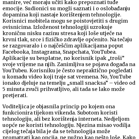
manire, već moraju učiti kako prepoznati tuđe
emocije. Sudionici su mogli saznati i o oslobađanju
dopamina koji nastaje korištenjem tehnologije.
Korisnici mobitela mogu se poistovjetiti s drugim
ovisnicima. Izloženost tehnologiji uzrokuje
kroničnu nisku razinu stresa koji loše utječe na
krvni tlak, srce i fizičko zdravlje općenito. Na tečaju
se razgovaralo i o najčešćim aplikacijama poput
Facebooka, Instagrama, Snapchata, YouTubea.
Aplikacije su besplatne, no korisnik ipak „troši”
svoje vrijeme na njih. Zanimljiva se pojava događa na
YouTubeu. Korisniku je često nepraktično pogledati
u komadu video koji traje sat vremena. No, YouTube
ionako djeluje na temelju „small snacksa” – video od
5 minuta zvuči prihvatljivo, ali tada se lako može
pretjerati.
Voditeljica je objasnila princip po kojem ona
funkcionira tijekom vikenda. Subotom koristi
tehnologiju, ali bez korištenja interneta. Nedjeljom
uopće ne koristi tehnologiju. Njezina misao vodilja
cijelog tečaja bila je da se tehnologija može
promatrati kao opcija, ne nužno kao nešto loše. Kako