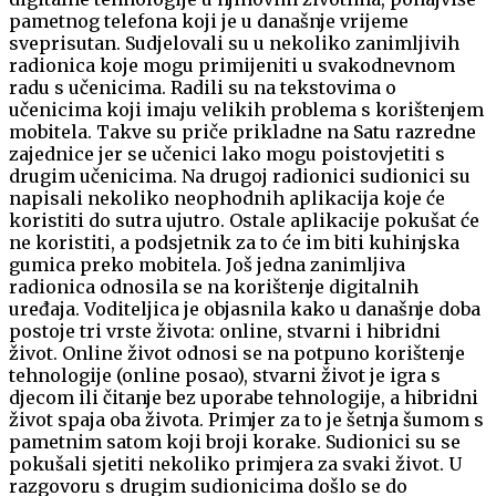
pametnog telefona koji je u današnje vrijeme
sveprisutan. Sudjelovali su u nekoliko zanimljivih
radionica koje mogu primijeniti u svakodnevnom
radu s učenicima. Radili su na tekstovima o
učenicima koji imaju velikih problema s korištenjem
mobitela. Takve su priče prikladne na Satu razredne
zajednice jer se učenici lako mogu poistovjetiti s
drugim učenicima. Na drugoj radionici sudionici su
napisali nekoliko neophodnih aplikacija koje će
koristiti do sutra ujutro. Ostale aplikacije pokušat će
ne koristiti, a podsjetnik za to će im biti kuhinjska
gumica preko mobitela. Još jedna zanimljiva
radionica odnosila se na korištenje digitalnih
uređaja. Voditeljica je objasnila kako u današnje doba
postoje tri vrste života: online, stvarni i hibridni
život. Online život odnosi se na potpuno korištenje
tehnologije (online posao), stvarni život je igra s
djecom ili čitanje bez uporabe tehnologije, a hibridni
život spaja oba života. Primjer za to je šetnja šumom s
pametnim satom koji broji korake. Sudionici su se
pokušali sjetiti nekoliko primjera za svaki život. U
razgovoru s drugim sudionicima došlo se do