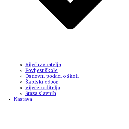
Riječ ravnatelja
Povijest škole
Osnovni podaci o školi
Školski odbor
Vijeće roditelja
Staza slavnih
Nastava