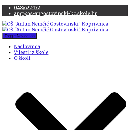
048/622-172
ang@os-angostovinski-kc.skole.hr
Toggle Navigation
Naslovnica
Vijesti iz škole
O školi