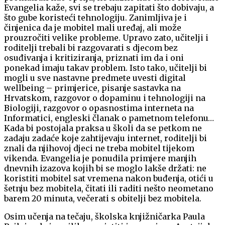
Evangelia kaže, svi se trebaju zapitati što dobivaju, a
što gube koristeći tehnologiju. Zanimljiva je i
činjenica da je mobitel mali uređaj, ali može
prouzročiti velike probleme. Upravo zato, učitelji i
roditelji trebali bi razgovarati s djecom bez
osuđivanja i kritiziranja, priznati im da i oni
ponekad imaju takav problem. Isto tako, učitelji bi
mogli u sve nastavne predmete uvesti digital
wellbeing – primjerice, pisanje sastavka na
Hrvatskom, razgovor o dopaminu i tehnologiji na
Biologiji, razgovor o opasnostima interneta na
Informatici, engleski članak o pametnom telefonu…
Kada bi postojala praksa u školi da se petkom ne
zadaju zadaće koje zahtijevaju internet, roditelji bi
znali da njihovoj djeci ne treba mobitel tijekom
vikenda. Evangelia je ponudila primjere manjih
dnevnih izazova kojih bi se moglo lakše držati: ne
koristiti mobitel sat vremena nakon buđenja, otići u
šetnju bez mobitela, čitati ili raditi nešto neometano
barem 20 minuta, večerati s obitelji bez mobitela.
Osim učenja na tečaju, školska knjižničarka Paula