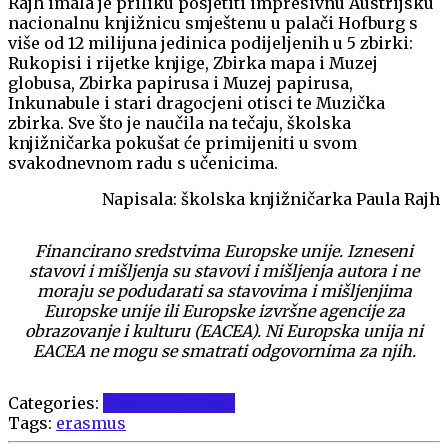
Rajh imala je priliku posjetiti impresivnu Austrijsku
nacionalnu knjižnicu smještenu u palači Hofburg s
više od 12 milijuna jedinica podijeljenih u 5 zbirki:
Rukopisi i rijetke knjige, Zbirka mapa i Muzej
globusa, Zbirka papirusa i Muzej papirusa,
Inkunabule i stari dragocjeni otisci te Muzička
zbirka. Sve što je naučila na tečaju, školska
knjižničarka pokušat će primijeniti u svom
svakodnevnom radu s učenicima.
Napisala: školska knjižničarka Paula Rajh
Financirano sredstvima Europske unije. Izneseni
stavovi i mišljenja su stavovi i mišljenja autora i ne
moraju se podudarati sa stavovima i mišljenjima
Europske unije ili Europske izvršne agencije za
obrazovanje i kulturu (EACEA). Ni Europska unija ni
EACEA ne mogu se smatrati odgovornima za njih.
Categories:
Erasmus+
Vijesti
Tags:
erasmus