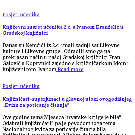
Posjeti učenika
Književni susret učenika 2.c, s Ivanom Kranželić u
Gradskoj knjižnici
Danas su Nemčići iz 2.c imali zadnji sat Likovne
kulture i Likovne grupe . Odradili smo ga na
prekrasan način u našoj Gradskoj knjižnici Fran
Galović u Koprvnici zajedno s knjižničarkom Idom i
književnicom Ivanom
Read more
Posjeti učenika
Knjižničari-superjunaci u glavnoj ulozi ovogodišnjeg
„Kviza za poticanje čitanja“
Ove godine tema Mjeseca hrvatske knjige je bila“
Odabrali knjižničari“ pa je povodom toga tema
Nacionalnog kviza za poticanje čitanja bila