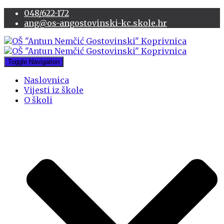
048/622-172
ang@os-angostovinski-kc.skole.hr
Toggle Navigation
Naslovnica
Vijesti iz škole
O školi