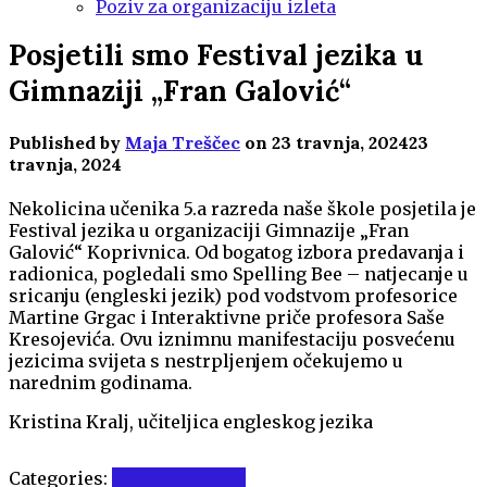
Poziv za organizaciju izleta
Posjetili smo Festival jezika u
Gimnaziji „Fran Galović“
Published by
Maja Treščec
on
23 travnja, 2024
23
travnja, 2024
Nekolicina učenika 5.a razreda naše škole posjetila je
Festival jezika u organizaciji Gimnazije „Fran
Galović“ Koprivnica. Od bogatog izbora predavanja i
radionica, pogledali smo Spelling Bee – natjecanje u
sricanju (engleski jezik) pod vodstvom profesorice
Martine Grgac i Interaktivne priče profesora Saše
Kresojevića. Ovu iznimnu manifestaciju posvećenu
jezicima svijeta s nestrpljenjem očekujemo u
narednim godinama.
Kristina Kralj, učiteljica engleskog jezika
Categories:
Posjeti učenika