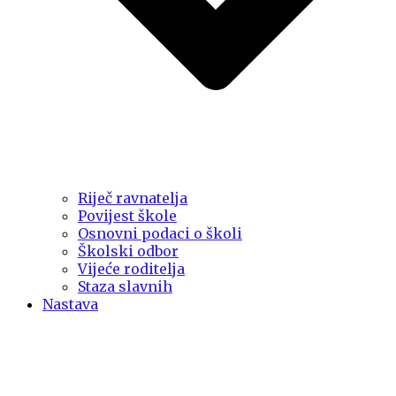
Riječ ravnatelja
Povijest škole
Osnovni podaci o školi
Školski odbor
Vijeće roditelja
Staza slavnih
Nastava