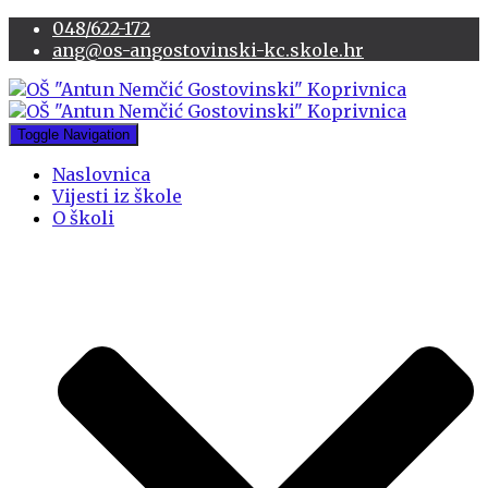
048/622-172
ang@os-angostovinski-kc.skole.hr
Toggle Navigation
Naslovnica
Vijesti iz škole
O školi