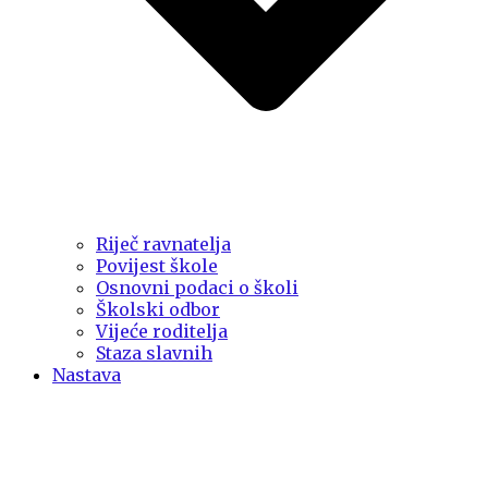
Riječ ravnatelja
Povijest škole
Osnovni podaci o školi
Školski odbor
Vijeće roditelja
Staza slavnih
Nastava