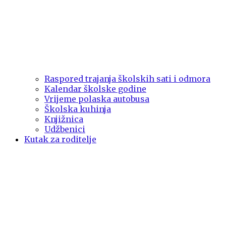
Raspored trajanja školskih sati i odmora
Kalendar školske godine
Vrijeme polaska autobusa
Školska kuhinja
Knjižnica
Udžbenici
Kutak za roditelje