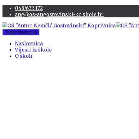
048/622-172
ang@os-angostovinski-kc.skole.hr
Toggle Navigation
Naslovnica
Vijesti iz škole
O školi