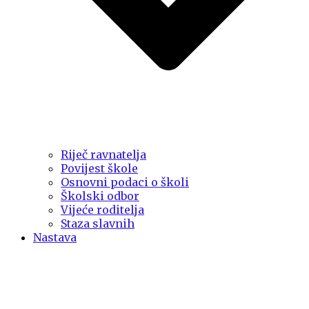
Riječ ravnatelja
Povijest škole
Osnovni podaci o školi
Školski odbor
Vijeće roditelja
Staza slavnih
Nastava