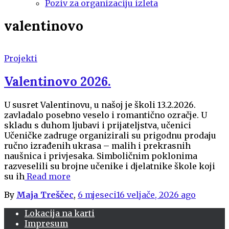
Poziv za organizaciju izleta
valentinovo
Projekti
Valentinovo 2026.
U susret Valentinovu, u našoj je školi 13.2.2026.
zavladalo posebno veselo i romantično ozračje. U
skladu s duhom ljubavi i prijateljstva, učenici
Učeničke zadruge organizirali su prigodnu prodaju
ručno izrađenih ukrasa – malih i prekrasnih
naušnica i privjesaka. Simboličnim poklonima
razveselili su brojne učenike i djelatnike škole koji
su ih
Read more
By
Maja Treščec
,
6 mjeseci
16 veljače, 2026
ago
Lokacija na karti
Impresum