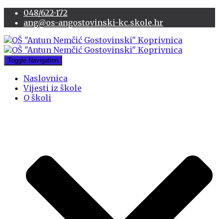
048/622-172
ang@os-angostovinski-kc.skole.hr
Toggle Navigation
Naslovnica
Vijesti iz škole
O školi