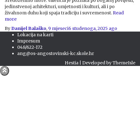
Sredozemno more. Valencia je poznata po bogatoj povijesti,
jedinstvenoj arhitekturi, umjetnosti i kulturi, ali i po
živahnom duhu koji spaja tradiciju i suvremenost.
Read
more
By
Danijel Balaško
,
9 mjeseci
6 studenoga, 2025
ago
Lokacija na karti
Impresum
048/622-172
ang@os-angostovinski-kc.skole.hr
Hestia | Developed by
ThemeIsle