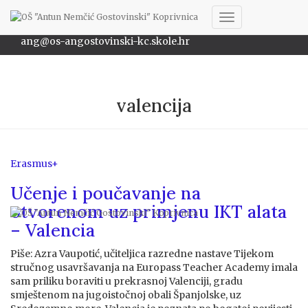
048/622-172
Toggle
ang@os-angostovinski-kc.skole.hr
Navigation
valencija
Erasmus+
Učenje i poučavanje na
otvorenom uz primjenu IKT alata
– Valencia
Piše: Azra Vaupotić, učiteljica razredne nastave Tijekom
stručnog usavršavanja na Europass Teacher Academy imala
sam priliku boraviti u prekrasnoj Valenciji, gradu
smještenom na jugoistočnoj obali Španjolske, uz