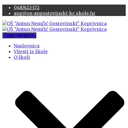
048/622-172
ang@os-angostovinski-kc.skole.hr
Toggle Navigation
Naslovnica
Vijesti iz škole
O školi