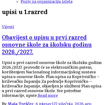
Poziv za organizaciju izleta
upisi u 1.razred
Vijesti
Obavijest o upisu u prvi razred
osnovne škole za školsku godinu
2026./2027.
Upisi u prvi razred osnovne škole za školsku godinu
2026./2027. provodit će se elektroničkim putem,
korištenjem Nacionalnog informacijskog sustava
upisa u osnovne škole. Plan upisa za Koprivničko –
križevačku županiju Za područje Koprivničko –
križevačke županije, objavljen je službeni Plan upisa
u prvi razred osnovne škole. Sve potrebne
informacije, upute
Read more
By
Maja Treščec
,
6 mjeseci
27 siječnja, 2026
ago