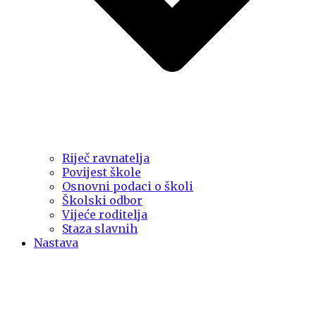
Riječ ravnatelja
Povijest škole
Osnovni podaci o školi
Školski odbor
Vijeće roditelja
Staza slavnih
Nastava