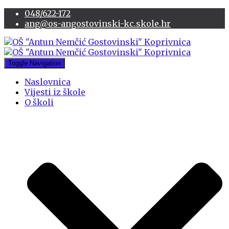
048/622-172
ang@os-angostovinski-kc.skole.hr
Toggle Navigation
Naslovnica
Vijesti iz škole
O školi