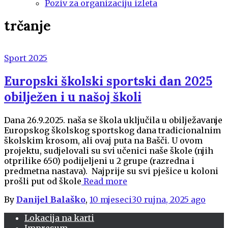
Poziv za organizaciju izleta
trčanje
Sport 2025
Europski školski sportski dan 2025
obilježen i u našoj školi
Dana 26.9.2025. naša se škola uključila u obilježavanje
Europskog školskog sportskog dana tradicionalnim
školskim krosom, ali ovaj puta na Bašči. U ovom
projektu, sudjelovali su svi učenici naše škole (njih
otprilike 650) podijeljeni u 2 grupe (razredna i
predmetna nastava). Najprije su svi pješice u koloni
prošli put od škole
Read more
By
Danijel Balaško
,
10 mjeseci
30 rujna, 2025
ago
Lokacija na karti
Impresum