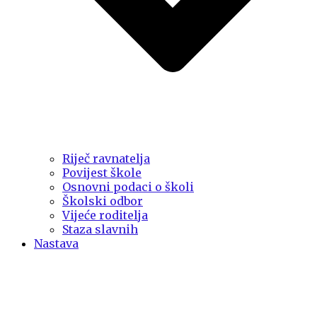
Riječ ravnatelja
Povijest škole
Osnovni podaci o školi
Školski odbor
Vijeće roditelja
Staza slavnih
Nastava