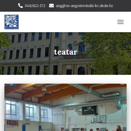
048/622-172
ang@os-angostovinski-kc.skole.hr
TOGG
NAVI
teatar