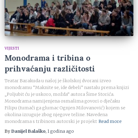
VIJESTI
Monodrama i tribina o
prihvaćanju različitosti
Teatar Barakuda u našoj je školskoj dvorani izveo
monodramu “Maknite se, ide debeli” nastalu prema knjizi
„Poljubit ću je uskoro, možda“ autora Šime Storića.
Monodrama namijenjena osmašima govori o dječaku
Filipu (tumači ga glumac Ognjen Milovanović) kojem se
okolina izruguje zbog njegove težine. Navedena
monodrama s tribinom autorski je projekt
Read more
By
Danijel Balaško
,
1 godina
ago