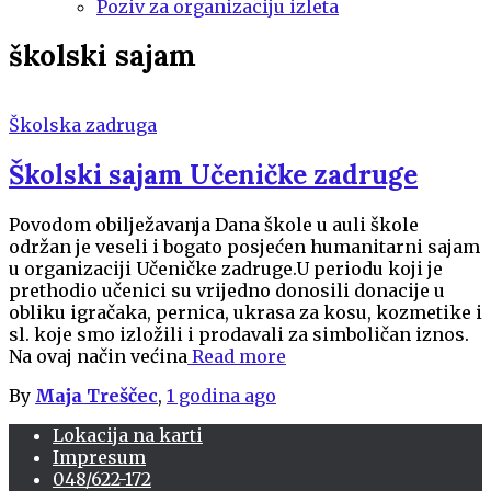
Poziv za organizaciju izleta
školski sajam
Školska zadruga
Školski sajam Učeničke zadruge
Povodom obilježavanja Dana škole u auli škole
održan je veseli i bogato posjećen humanitarni sajam
u organizaciji Učeničke zadruge.U periodu koji je
prethodio učenici su vrijedno donosili donacije u
obliku igračaka, pernica, ukrasa za kosu, kozmetike i
sl. koje smo izložili i prodavali za simboličan iznos.
Na ovaj način većina
Read more
By
Maja Treščec
,
1 godina
ago
Lokacija na karti
Impresum
048/622-172