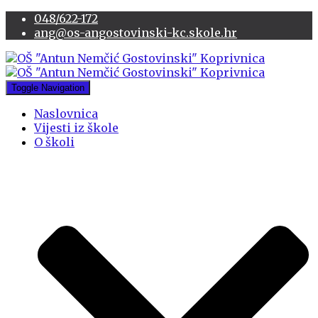
048/622-172
ang@os-angostovinski-kc.skole.hr
Toggle Navigation
Naslovnica
Vijesti iz škole
O školi