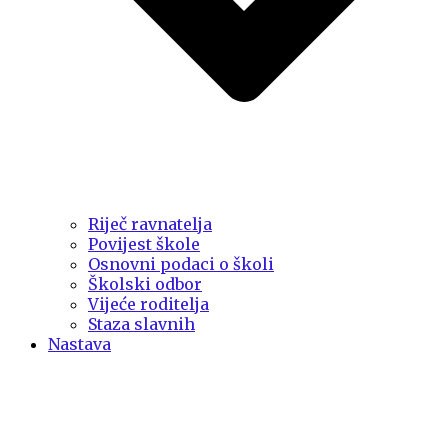
Riječ ravnatelja
Povijest škole
Osnovni podaci o školi
Školski odbor
Vijeće roditelja
Staza slavnih
Nastava