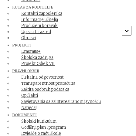
Dana 22.11.2024. imali smo u školi posebnu gošću.
KUTAK ZA RODITELJE
Simpatična šinterica Sanja Šikić Rupa iz Udruge Šinterice
Kontakti zaposlenika
dobra srca došla je učenicima 2. i 4. razreda održati
Informacije učitelja
predavanje na temu „Briga o kućnim ljubimcima –
Produženi boravak
mačkama”. Učenici su iz šalice vadili papiriće na kojima
Upisi u 1. razred
su bili napisani predmeti koje koriste mačke
Read more
Obrasci
PROJEKTI
By
Maja Treščec
,
2 godine
ago
Erasmus+
Školska zadruga
Projekt Odjek VII
PRAVNI OKVIR
Fiskalna odgovornost
Transparentnost proračuna
Zaštita osobnih podataka
Opći akti
Savjetovanja sa zainteresiranom javnošću
Natječaji
DOKUMENTI
LOKACIJA NA KARTI
IMPRESUM
Školski kurikulum
Godišnji plan i program
Hestia | Developed by
ThemeIsle
Izvješće o radu škole