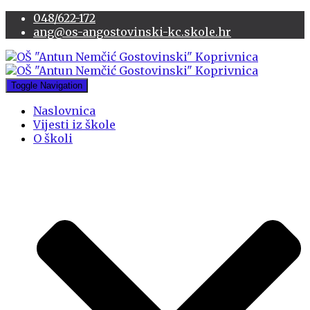
048/622-172
ang@os-angostovinski-kc.skole.hr
Toggle Navigation
Naslovnica
Vijesti iz škole
O školi