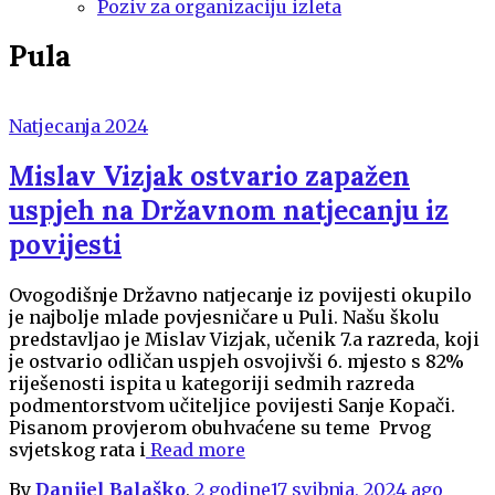
Poziv za organizaciju izleta
Pula
Natjecanja 2024
Mislav Vizjak ostvario zapažen
uspjeh na Državnom natjecanju iz
povijesti
Ovogodišnje Državno natjecanje iz povijesti okupilo
je najbolje mlade povjesničare u Puli. Našu školu
predstavljao je Mislav Vizjak, učenik 7.a razreda, koji
je ostvario odličan uspjeh osvojivši 6. mjesto s 82%
riješenosti ispita u kategoriji sedmih razreda
podmentorstvom učiteljice povijesti Sanje Kopači.
Pisanom provjerom obuhvaćene su teme Prvog
svjetskog rata i
Read more
By
Danijel Balaško
,
2 godine
17 svibnja, 2024
ago