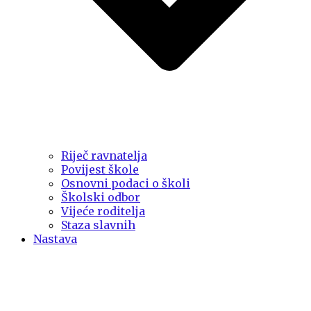
Riječ ravnatelja
Povijest škole
Osnovni podaci o školi
Školski odbor
Vijeće roditelja
Staza slavnih
Nastava