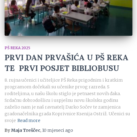
PŠ REKA 2025
PRVI DAN PRVAŠIĆA U PŠ REKA
TE PRVI POSJET BIBLIOBUSU
8. rujna učenici i učiteljice PŠ Reka prigodnim i kratkim
programom dočekali su učenike prvog razreda. S
roditeljima, u našu školu stiglo je petnaest novih đaka.
Srdačnu dobrodošlicu i uspješnu novu školsku godinu
zaželio nam je naš ravnatelj Darko Sočev te zamjenica
gradonačelnika grada Koprivnice Ksenija Ostriž. Učenici su
svoje
Read more
By
Maja Treščec
,
10 mjeseci
ago