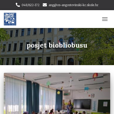
048/622-172
ang@os-angostovinski-kc.skole.hr
TOGG
NAVI
posjet biobliobusu