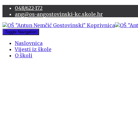
048/622-172
ang@os-angostovinski-kc.skole.hr
Toggle Navigation
Naslovnica
Vijesti iz škole
O školi