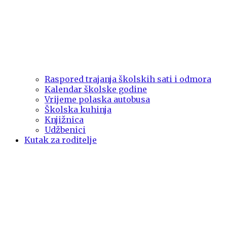
Raspored trajanja školskih sati i odmora
Kalendar školske godine
Vrijeme polaska autobusa
Školska kuhinja
Knjižnica
Udžbenici
Kutak za roditelje