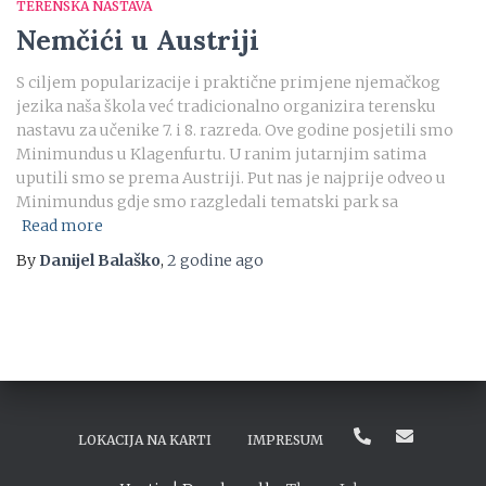
TERENSKA NASTAVA
Nemčići u Austriji
S ciljem popularizacije i praktične primjene njemačkog
jezika naša škola već tradicionalno organizira terensku
nastavu za učenike 7. i 8. razreda. Ove godine posjetili smo
Minimundus u Klagenfurtu. U ranim jutarnjim satima
uputili smo se prema Austriji. Put nas je najprije odveo u
Minimundus gdje smo razgledali tematski park sa
Read more
By
Danijel Balaško
,
2 godine
ago
LOKACIJA NA KARTI
IMPRESUM