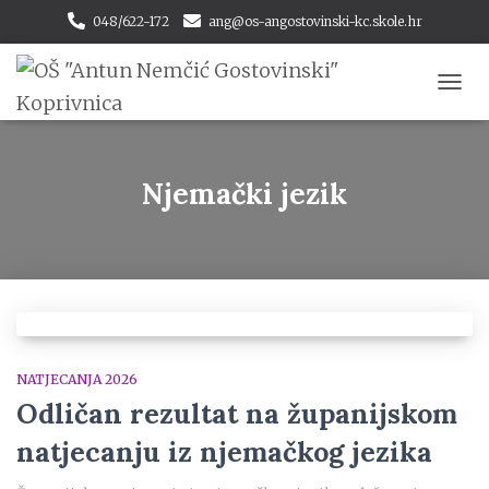
048/622-172
ang@os-angostovinski-kc.skole.hr
TOGG
NAVI
Njemački jezik
NATJECANJA 2026
Odličan rezultat na županijskom
natjecanju iz njemačkog jezika