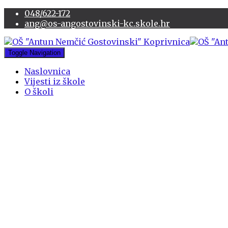
048/622-172
ang@os-angostovinski-kc.skole.hr
Toggle Navigation
Naslovnica
Vijesti iz škole
O školi