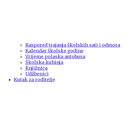
Raspored trajanja školskih sati i odmora
Kalendar školske godine
Vrijeme polaska autobusa
Školska kuhinja
Knjižnica
Udžbenici
Kutak za roditelje