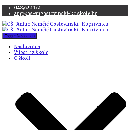
048/622-172
ang@os-angostovinski-kc.skole.hr
Toggle Navigation
Naslovnica
Vijesti iz škole
O školi