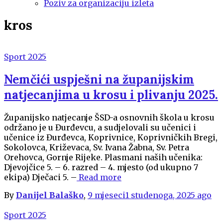
Poziv za organizaciju izleta
kros
Sport 2025
Nemčići uspješni na županijskim
natjecanjima u krosu i plivanju 2025.
Županijsko natjecanje ŠSD-a osnovnih škola u krosu
održano je u Đurđevcu, a sudjelovali su učenici i
učenice iz Đurđevca, Koprivnice, Koprivničkih Bregi,
Sokolovca, Križevaca, Sv. Ivana Žabna, Sv. Petra
Orehovca, Gornje Rijeke. Plasmani naših učenika:
Djevojčice 5. – 6. razred – 4. mjesto (od ukupno 7
ekipa) Dječaci 5. –
Read more
By
Danijel Balaško
,
9 mjeseci
1 studenoga, 2025
ago
Sport 2025