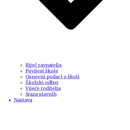
Riječ ravnatelja
Povijest škole
Osnovni podaci o školi
Školski odbor
Vijeće roditelja
Staza slavnih
Nastava